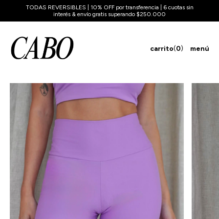
TODAS REVERSIBLES | 10% OFF por transferencia | 6 cuotas sin
interés & envío gratis superando $250.000
carrito
(
0
)
menú