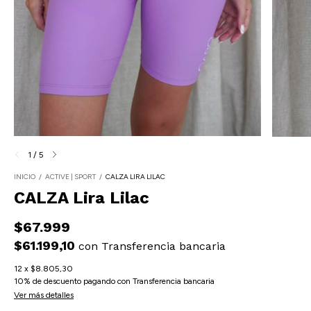
1
/
5
INICIO
/
ACTIVE | SPORT
/
CALZA LIRA LILAC
CALZA Lira Lilac
$67.999
$61.199,10
con
Transferencia bancaria
12
x
$8.805,30
10% de descuento
pagando con Transferencia bancaria
Ver más detalles