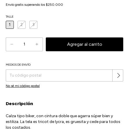
Envío gratis
superando los
$250.000
TALLE
1
2
3
MEDIOS DE ENVÍO
Cambiar CP
Entregas para el CP:
No sé mi código postal
Descripción
Calza tipo biker, con cintura doble que agarra súper bien y
estiliza. La tela es tricot de lycra, es gruesita y cede para todos
los costados.