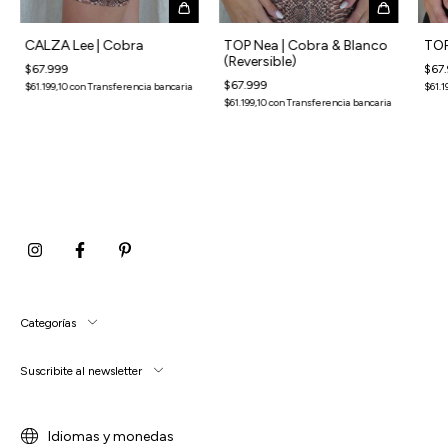
CALZA Lee | Cobra
TOP Nea | Cobra & Blanco
TOP
(Reversible)
$67.999
$67
$67.999
$61.199,10
con
Transferencia bancaria
$61.1
$61.199,10
con
Transferencia bancaria
Categorías
Suscribite al newsletter
Idiomas y monedas