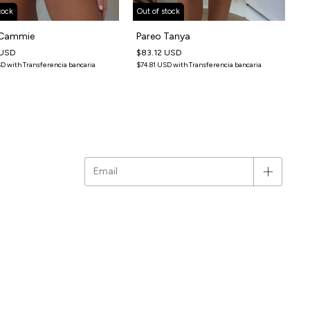
tock
Out of stock
 Cammie
Pareo Tanya
 USD
$83.12 USD
SD
with
Transferencia bancaria
$74.81 USD
with
Transferencia bancaria