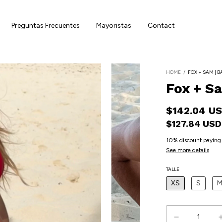
Preguntas Frecuentes
Mayoristas
Contact
HOME
/
FOX + SAM | B
Fox + S
$142.04 U
$127.84 US
10% discount
paying 
See more details
TALLE
XS
S