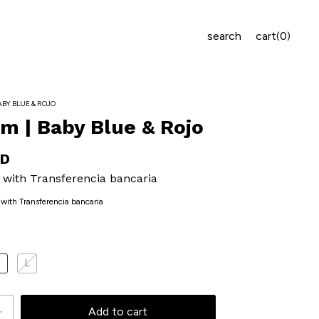
search
cart
0
(
)
ABY BLUE & ROJO
am | Baby Blue & Rojo
SD
D
with
Transferencia bancaria
with Transferencia bancaria
M
L