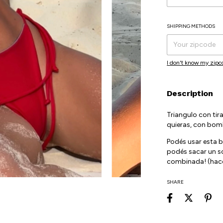
SHIPPING METHODS
Shipping for zipcode
I don't know my zipc
Description
Triangulo con tir
quieras, con bom
Podés usar esta b
podés sacar un sol
combinada! (hacel
SHARE