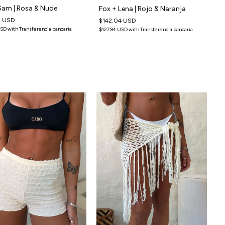
Sam | Rosa & Nude
Fox + Lena | Rojo & Naranja
4 USD
$142.04 USD
$
USD
with
Transferencia bancaria
$127.84 USD
with
Transferencia bancaria