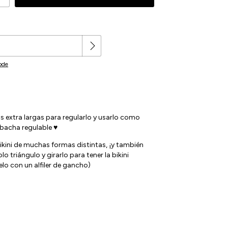
Change zipcode
:
ode
as extra largas para regularlo y usarlo como
bacha regulable ♥️
ikini de muchas formas distintas, ¡y también
o triángulo y girarlo para tener la bikini
o con un alfiler de gancho)