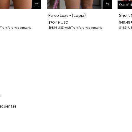
Out of s
Pareo Luxe - (copia)
Short
$70.49 USD
$49.45
$63.44 USD
with
Transferencia bancaria
$44.51 U
Transferencia bancaria
s
recuentes