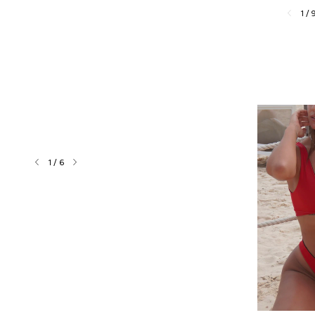
1
/
1
/
6